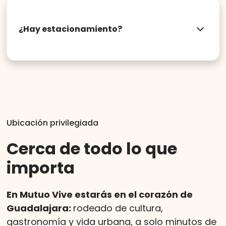
Estacionamiento gratuito
Cancelación
3 días antes o más
: sin costo
Seguridad 24/7 y acceso controlado por
Cancelación
2 días antes
: se cobra la
¿Hay estacionamiento?
tarjeta
primera noche
Sí. Para huéspedes de
estancia por noche
, el
Cancelación
mismo día
: se cobra la
estacionamiento está incluido sin costo
estancia completa
adicional.En caso de
hospedaje por mes
, el
estacionamiento tiene un costo extra.
Ubicación privilegiada
Cerca de todo lo que
importa
En Mutuo Vive estarás en el corazón de
Guadalajara:
rodeado de cultura,
gastronomía y vida urbana, a solo minutos de